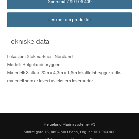
Spørsmål? 991 06 409
Les mer om produktet
Tekniske data
Lokasjon: Stokmarknes, Nordland
Modell: Helgelandsbryggen
Materiell: 3 stk. x 20m x 4,3m x 1,6m lokalitetsbrygger + div.
materiell som er levert av ekstern leverandør
Helgeland Marinasystemer AS
Midtre gate 13, 8624 Mo i Rana, Org. nr. 991 243 909